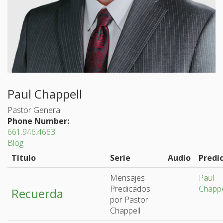
Paul Chappell
Pastor General
Phone Number:
661.946.4663
Blog
Título
Serie
Audio
Predi
Mensajes
Paul
Predicados
Chappe
Recuerda
por Pastor
Chappell