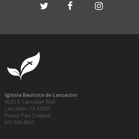
Iglesia Bautista de Lancaster
4020 E. Lancaster Blvd.
Lancaster, CA 93535
Pastor Paul Chappell
661.946.4663