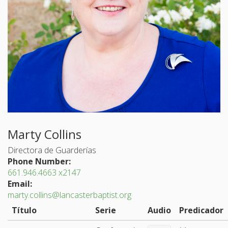
Marty Collins
Directora de Guarderías
Phone Number:
661.946.4663 x2147
Email:
marty.collins@lancasterbaptist.org
Título
Serie
Audio
Predicador