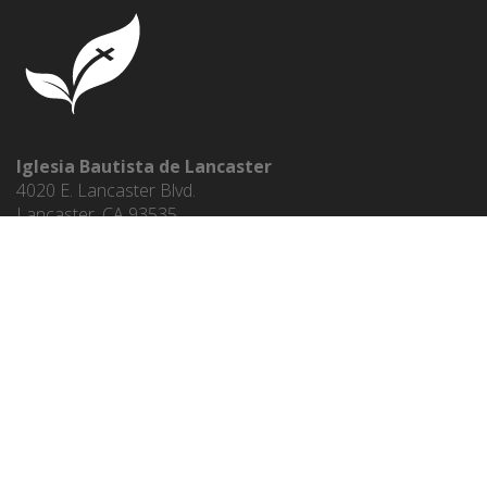
Iglesia Bautista de Lancaster
4020 E. Lancaster Blvd.
Lancaster, CA 93535
Pastor Paul Chappell
661.946.4663
ENLACES DEL MINISTERIO
ENGLISH
PASTOR PAUL CHAPPELL
WEST COAST BAPTIST COLLEGE