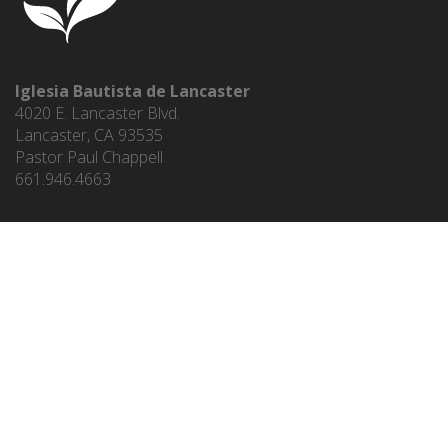
Iglesia Bautista de Lancaster
4020 E. Lancaster Blvd.
Lancaster, CA 93535
Pastor Paul Chappell
661.946.4663
ENLACES DEL MINISTERIO
ENGLISH
PASTOR PAUL CHAPPELL
WEST COAST BAPTIST COLLEGE
LANCASTER BAPTIST SCHOOL
KIDS' CORNER PRESCHOOL
STRIVING TOGETHER PUBLICATIONS