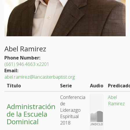
Abel Ramirez
Phone Number:
(661) 946.4663 x2201
Email:
abel.ramirez@lancasterbaptist.org
Título
Serie
Audio
Predicad
Conferencia
Abel
de
Ramirez
Administración
Liderazgo
de la Escuela
Espiritual
Dominical
2018