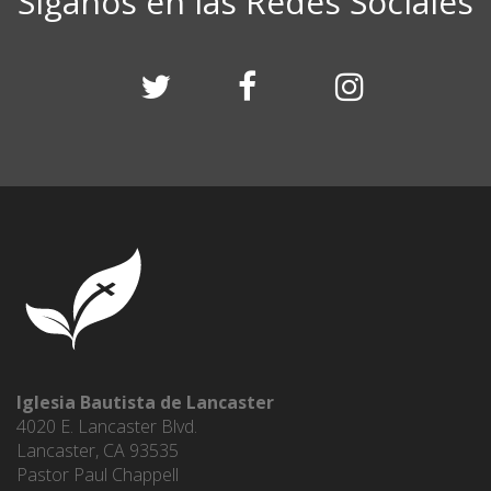
Síganos en las Redes Sociales
Iglesia Bautista de Lancaster
4020 E. Lancaster Blvd.
Lancaster, CA 93535
Pastor Paul Chappell