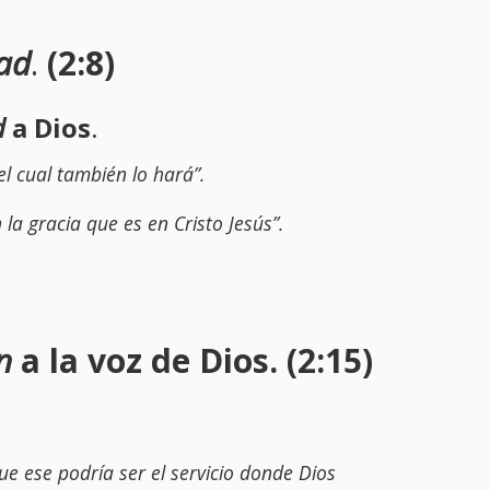
ad
.
(2:8)
d
a Dios
.
el cual también lo hará”.
n la gracia que es en Cristo Jesús”.
on
a la voz de Dios. (2:15)
e ese podría ser el servicio donde Dios