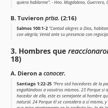
quiera hablarme”. - Hno. Magdaleno, Guerrero,
B. Tuvieron
prisa
. (2:16)
Salmos 100:1-2
“Cantad alegres a Dios, habitant
con alegría; Venid ante su presencia con regocijo
3. Hombres que
reaccionar
18)
A. Dieron a
conocer
.
Santiago 1:22-25
“Pero sed hacedores de la pa
engañándoos a vosotros mismos. 23 Porque si a
hacedor de ella, este es semejante al hombre qu
natural. 24 Porque él se considera a sí mismo, y
que mira atentamente en la perfecta ley, la de la