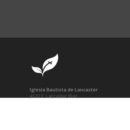
Iglesia Bautista de Lancaster
4020 E. Lancaster Blvd.
Lancaster, CA 93535
Pastor Paul Chappell
661.946.4663