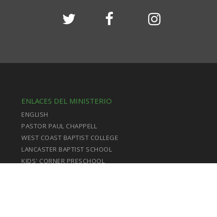
ENLACES DEL MINISTERIO
ENGLISH
PASTOR PAUL CHAPPELL
WEST COAST BAPTIST COLLEGE
LANCASTER BAPTIST SCHOOL
KIDS' CORNER PRESCHOOL
STRIVING TOGETHER PUBLICATIONS
MINISTRY127
DAILY IN THE WORD