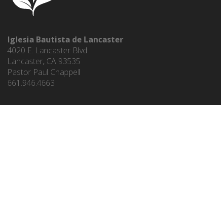
Iglesia Bautista de Lancaster
4020 E. Lancaster Blvd.
Lancaster, CA 93535
Pastor Paul Chappell
661.946.4663
ENLACES DEL MINISTERIO
ENGLISH
PASTOR PAUL CHAPPELL
WEST COAST BAPTIST COLLEGE
LANCASTER BAPTIST SCHOOL
KIDS' CORNER PRESCHOOL
STRIVING TOGETHER PUBLICATIONS