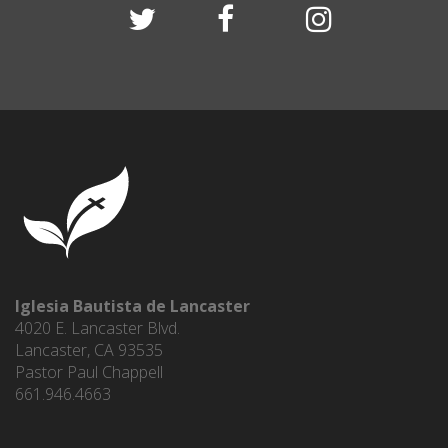
Iglesia Bautista de Lancaster
4020 E. Lancaster Blvd.
Lancaster, CA 93535
Pastor Paul Chappell
661.946.4663